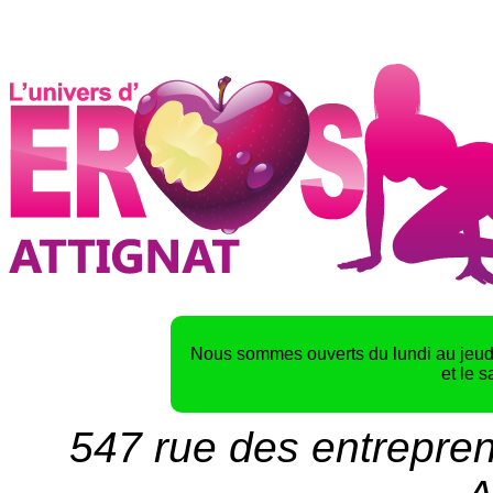
Nous sommes ouverts du lundi au jeudi
et le 
547 rue des entrepren